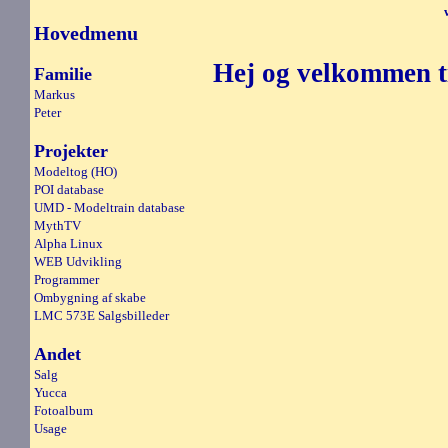
Hovedmenu
Hej og velkommen til
Familie
Markus
Peter
Projekter
Modeltog (HO)
POI database
UMD - Modeltrain database
MythTV
Alpha Linux
WEB Udvikling
Programmer
Ombygning af skabe
LMC 573E Salgsbilleder
Andet
Salg
Yucca
Fotoalbum
Usage