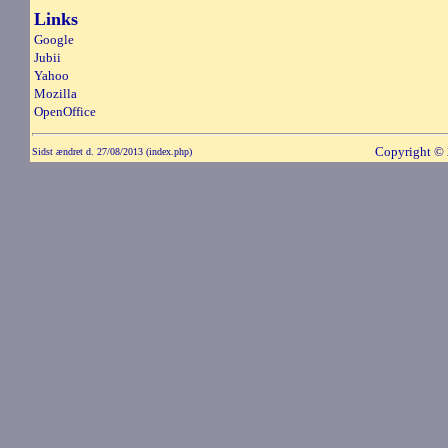
Links
Google
Jubii
Yahoo
Mozilla
OpenOffice
Copyright
©
Sidst ændret d. 27/08/2013 (index.php)