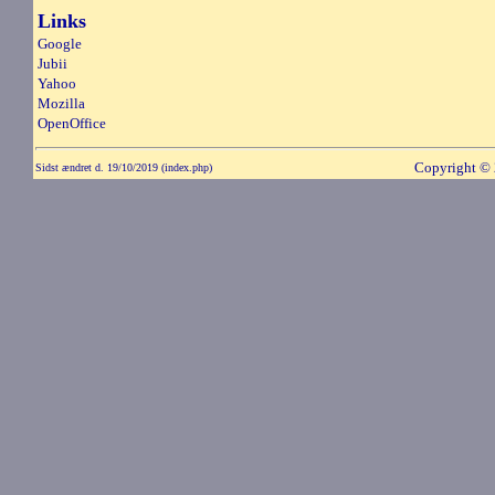
Links
Google
Jubii
Yahoo
Mozilla
OpenOffice
Copyright
©
Sidst ændret d. 19/10/2019 (index.php)