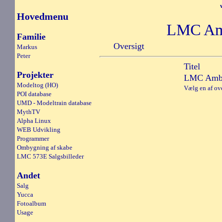
Hovedmenu
LMC Am
Familie
Oversigt
Markus
Peter
Titel
Projekter
LMC Amba
Modeltog (HO)
Vælg en af ove
POI database
UMD - Modeltrain database
MythTV
Alpha Linux
WEB Udvikling
Programmer
Ombygning af skabe
LMC 573E Salgsbilleder
Andet
Salg
Yucca
Fotoalbum
Usage